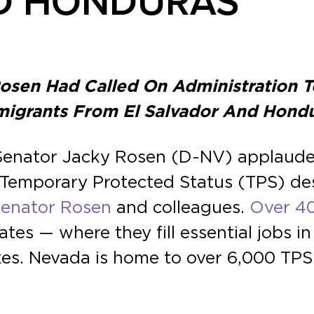
D HONDURAS
Rosen Had Called On Administration 
igrants From El Salvador And Hond
 Senator Jacky Rosen (D-NV) applaude
 Temporary Protected Status (TPS) des
Senator Rosen
and colleagues.
Over 4
tes — where they fill essential jobs i
xes. Nevada is home to over 6,000 TPS