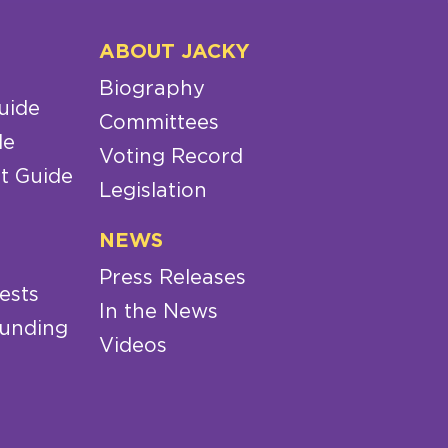
ABOUT JACKY
Biography
uide
Committees
de
Voting Record
t Guide
Legislation
NEWS
Press Releases
ests
In the News
Funding
Videos